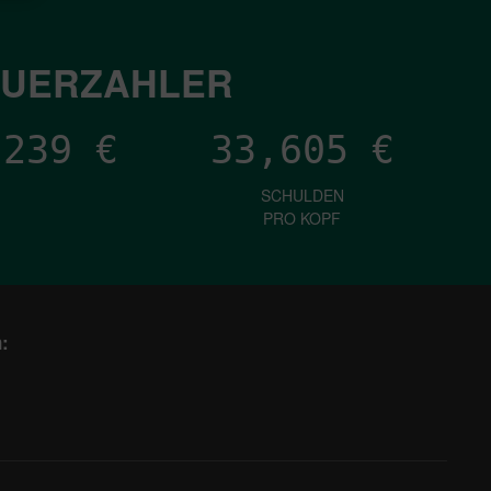
EUERZAHLER
,354
€
33,605
€
SCHULDEN
PRO KOPF
: