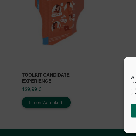
TOOLKIT CANDIDATE
Wir
EXPERIENCE
und
129,99
€
um 
Zus
In den Warenkorb