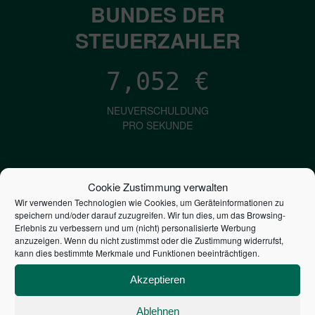
BUNDES DER
STEUERZAHLER
7,052
€
NEUVERSCHULDUNG
PRO SEKUNDE
1,601
€
Cookie Zustimmung verwalten
Wir verwenden Technologien wie Cookies, um Geräteinformationen zu
ZINSEN
speichern und/oder darauf zuzugreifen. Wir tun dies, um das Browsing-
PRO SEKUNDE
Erlebnis zu verbessern und um (nicht) personalisierte Werbung
anzuzeigen. Wenn du nicht zustimmst oder die Zustimmung widerrufst,
kann dies bestimmte Merkmale und Funktionen beeinträchtigen.
2,804,887,208,392
€
Akzeptieren
STAATSVERSCHULDUNG
Ablehnen