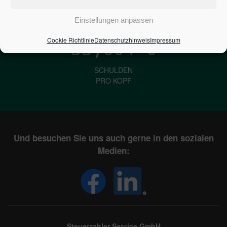
IN DEUTSCHLAND
Einstellungen anpassen
Cookie Richtlinie
Datenschutzhinweis
Impressum
33,604
€
SCHULDEN
PRO KOPF
Und besuchen Sie uns auch gerne in den sozialen
Medien:
Steuerzahler Service GmbH