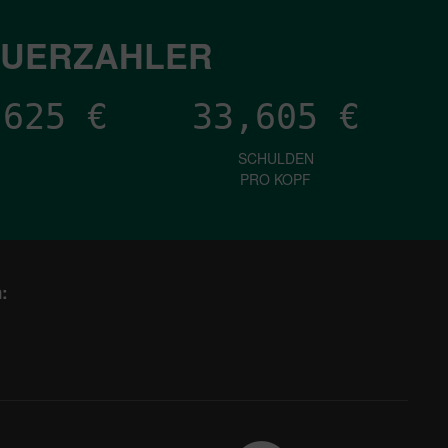
EUERZAHLER
,163
€
33,605
€
SCHULDEN
PRO KOPF
: