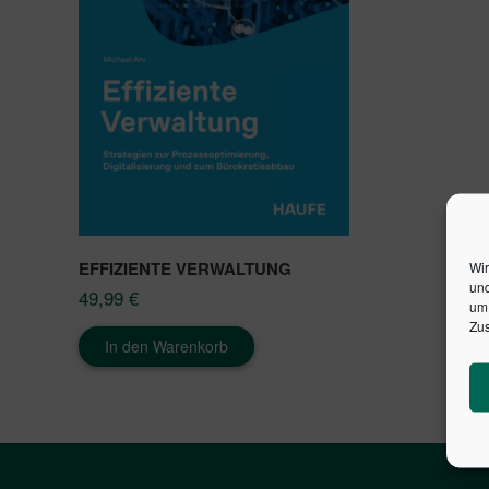
EFFIZIENTE VERWALTUNG
Wir
und
49,99
€
um 
Zus
In den Warenkorb