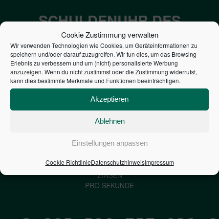
SCHULDENUHR DES
BUNDES DER
Cookie Zustimmung verwalten
Wir verwenden Technologien wie Cookies, um Geräteinformationen zu
STEUERZAHLER
speichern und/oder darauf zuzugreifen. Wir tun dies, um das Browsing-
Erlebnis zu verbessern und um (nicht) personalisierte Werbung
anzuzeigen. Wenn du nicht zustimmst oder die Zustimmung widerrufst,
7,052
€
kann dies bestimmte Merkmale und Funktionen beeinträchtigen.
Akzeptieren
NEUVERSCHULDUNG
PRO SEKUNDE
Ablehnen
Einstellungen anpassen
1,601
€
Cookie Richtlinie
Datenschutzhinweis
Impressum
ZINSEN
PRO SEKUNDE