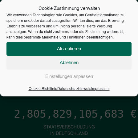
STEUERZAHLER
Cookie Zustimmung verwalten
Wir verwenden Technologien wie Cookies, um Geräteinformationen zu
speichern und/oder darauf zuzugreifen. Wir tun dies, um das Browsing-
7,052
€
Erlebnis zu verbessern und um (nicht) personalisierte Werbung
anzuzeigen. Wenn du nicht zustimmst oder die Zustimmung widerrufst,
kann dies bestimmte Merkmale und Funktionen beeinträchtigen.
NEUVERSCHULDUNG
PRO SEKUNDE
Akzeptieren
Ablehnen
1,601
€
Einstellungen anpassen
ZINSEN
Cookie Richtlinie
Datenschutzhinweis
Impressum
PRO SEKUNDE
2,805,829,106,924
€
STAATSVERSCHULDUNG
IN DEUTSCHLAND