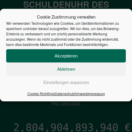
SCHULDENUHR DES
BUNDES DER
Cookie Zustimmung verwalten
STEUERZAHLER
Wir verwenden Technologien wie Cookies, um Geräteinformationen zu
speichern und/oder darauf zuzugreifen. Wir tun dies, um das Browsing-
Erlebnis zu verbessern und um (nicht) personalisierte Werbung
anzuzeigen. Wenn du nicht zustimmst oder die Zustimmung widerrufst,
7,052
€
kann dies bestimmte Merkmale und Funktionen beeinträchtigen.
NEUVERSCHULDUNG
Akzeptieren
PRO SEKUNDE
Ablehnen
1,601
€
Einstellungen anpassen
Cookie Richtlinie
Datenschutzhinweis
Impressum
ZINSEN
PRO SEKUNDE
2,804,904,894,787
€