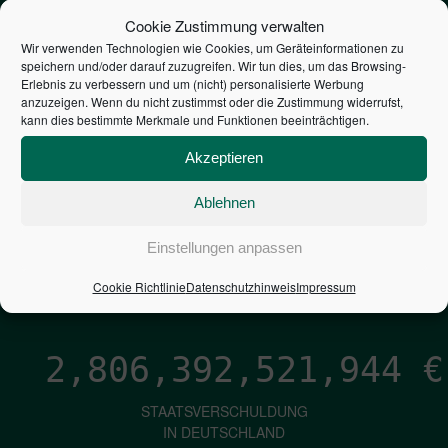
STEUERZAHLER
Cookie Zustimmung verwalten
Wir verwenden Technologien wie Cookies, um Geräteinformationen zu
speichern und/oder darauf zuzugreifen. Wir tun dies, um das Browsing-
7,052
€
Erlebnis zu verbessern und um (nicht) personalisierte Werbung
anzuzeigen. Wenn du nicht zustimmst oder die Zustimmung widerrufst,
kann dies bestimmte Merkmale und Funktionen beeinträchtigen.
NEUVERSCHULDUNG
PRO SEKUNDE
Akzeptieren
Ablehnen
1,601
€
Einstellungen anpassen
ZINSEN
Cookie Richtlinie
Datenschutzhinweis
Impressum
PRO SEKUNDE
2,806,392,522,783
€
STAATSVERSCHULDUNG
IN DEUTSCHLAND