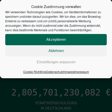
STEUERZAHLER
Cookie Zustimmung verwalten
Wir verwenden Technologien wie Cookies, um Geräteinformationen zu
speichern und/oder darauf zuzugreifen. Wir tun dies, um das Browsing-
7,052
€
Erlebnis zu verbessern und um (nicht) personalisierte Werbung
anzuzeigen. Wenn du nicht zustimmst oder die Zustimmung widerrufst,
kann dies bestimmte Merkmale und Funktionen beeinträchtigen.
NEUVERSCHULDUNG
PRO SEKUNDE
Akzeptieren
Ablehnen
1,601
€
Einstellungen anpassen
ZINSEN
Cookie Richtlinie
Datenschutzhinweis
Impressum
PRO SEKUNDE
2,805,701,231,287
€
STAATSVERSCHULDUNG
IN DEUTSCHLAND