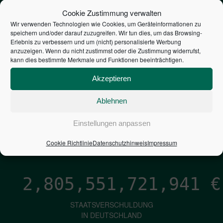
STEUERZAHLER
Cookie Zustimmung verwalten
Wir verwenden Technologien wie Cookies, um Geräteinformationen zu
speichern und/oder darauf zuzugreifen. Wir tun dies, um das Browsing-
7,052
€
Erlebnis zu verbessern und um (nicht) personalisierte Werbung
anzuzeigen. Wenn du nicht zustimmst oder die Zustimmung widerrufst,
kann dies bestimmte Merkmale und Funktionen beeinträchtigen.
NEUVERSCHULDUNG
PRO SEKUNDE
Akzeptieren
Ablehnen
1,601
€
Einstellungen anpassen
ZINSEN
Cookie Richtlinie
Datenschutzhinweis
Impressum
PRO SEKUNDE
2,805,551,723,211
€
STAATSVERSCHULDUNG
IN DEUTSCHLAND