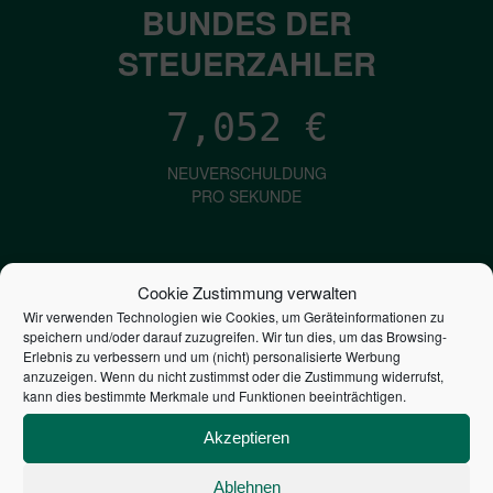
BUNDES DER
STEUERZAHLER
7,052
€
NEUVERSCHULDUNG
PRO SEKUNDE
1,601
€
Cookie Zustimmung verwalten
Wir verwenden Technologien wie Cookies, um Geräteinformationen zu
ZINSEN
speichern und/oder darauf zuzugreifen. Wir tun dies, um das Browsing-
PRO SEKUNDE
Erlebnis zu verbessern und um (nicht) personalisierte Werbung
anzuzeigen. Wenn du nicht zustimmst oder die Zustimmung widerrufst,
kann dies bestimmte Merkmale und Funktionen beeinträchtigen.
2,805,174,130,591
€
Akzeptieren
STAATSVERSCHULDUNG
Ablehnen