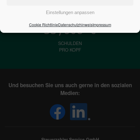
IN DEUTSCHLAND
Einstellungen anpassen
Cookie Richtlinie
Datenschutzhinweis
Impressum
33,608
€
SCHULDEN
PRO KOPF
Und besuchen Sie uns auch gerne in den sozialen
Medien:
Steuerzahler Service GmbH