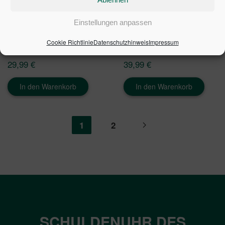
Einstellungen anpassen
Cookie Richtlinie
Datenschutzhinweis
Impressum
VERMIETERWISSEN 2026
VERMIETER-LEXIKON
29,99
€
39,99
€
In den Warenkorb
In den Warenkorb
1
2
SCHULDENUHR DES