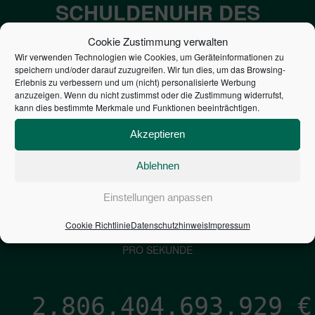
SCHULDENUHR DES
BUNDES DER
Cookie Zustimmung verwalten
STEUERZAHLER
Wir verwenden Technologien wie Cookies, um Geräteinformationen zu
speichern und/oder darauf zuzugreifen. Wir tun dies, um das Browsing-
Erlebnis zu verbessern und um (nicht) personalisierte Werbung
anzuzeigen. Wenn du nicht zustimmst oder die Zustimmung widerrufst,
7,052
€
kann dies bestimmte Merkmale und Funktionen beeinträchtigen.
NEUVERSCHULDUNG
Akzeptieren
PRO SEKUNDE
Ablehnen
Einstellungen anpassen
1,601
€
Cookie Richtlinie
Datenschutzhinweis
Impressum
ZINSEN
PRO SEKUNDE
2,806,404,695,191
€