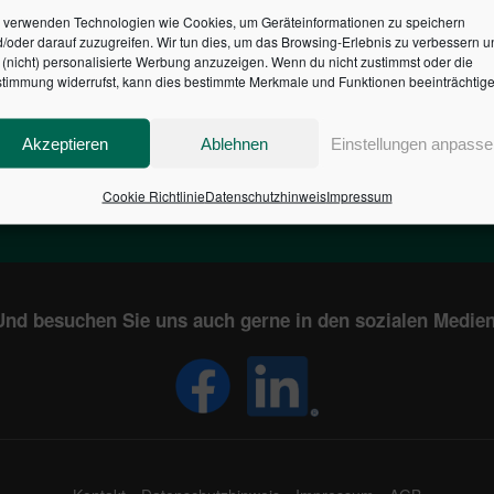
 verwenden Technologien wie Cookies, um Geräteinformationen zu speichern
/oder darauf zuzugreifen. Wir tun dies, um das Browsing-Erlebnis zu verbessern u
HR DES BUNDES DER ST
(nicht) personalisierte Werbung anzuzeigen. Wenn du nicht zustimmst oder die
timmung widerrufst, kann dies bestimmte Merkmale und Funktionen beeinträchtige
1
€
2,805,199,086
Akzeptieren
Ablehnen
Einstellungen anpasse
EN
STAATSVERSCHULDUNG
KUNDE
IN DEUTSCHLAND
Cookie Richtlinie
Datenschutzhinweis
Impressum
Und besuchen Sie uns auch gerne in den sozialen Medien