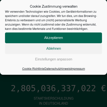
STEUERZAHLER
Cookie Zustimmung verwalten
Wir verwenden Technologien wie Cookies, um Geräteinformationen zu
speichern und/oder darauf zuzugreifen. Wir tun dies, um das Browsing-
7,052
€
Erlebnis zu verbessern und um (nicht) personalisierte Werbung
anzuzeigen. Wenn du nicht zustimmst oder die Zustimmung widerrufst,
kann dies bestimmte Merkmale und Funktionen beeinträchtigen.
NEUVERSCHULDUNG
PRO SEKUNDE
Akzeptieren
Ablehnen
1,601
€
Einstellungen anpassen
ZINSEN
Cookie Richtlinie
Datenschutzhinweis
Impressum
PRO SEKUNDE
2,805,036,338,291
€
STAATSVERSCHULDUNG
IN DEUTSCHLAND