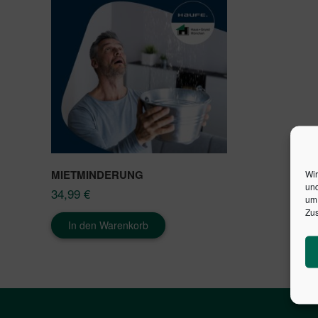
MIETMINDERUNG
Wir
und
34,99
€
um 
Zus
In den Warenkorb