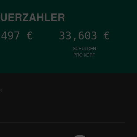
EUERZAHLER
,175
€
33,603
€
SCHULDEN
PRO KOPF
: