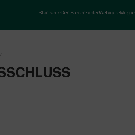
Startseite
Der Steuerzahler
Webinare
Mitgli
s“
SSCHLUSS