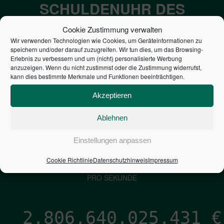
SCHULDENUHR DES
BUNDES DER
Cookie Zustimmung verwalten
STEUERZAHLER
Wir verwenden Technologien wie Cookies, um Geräteinformationen zu
speichern und/oder darauf zuzugreifen. Wir tun dies, um das Browsing-
Erlebnis zu verbessern und um (nicht) personalisierte Werbung
anzuzeigen. Wenn du nicht zustimmst oder die Zustimmung widerrufst,
7,052
€
kann dies bestimmte Merkmale und Funktionen beeinträchtigen.
NEUVERSCHULDUNG
Akzeptieren
PRO SEKUNDE
Ablehnen
Einstellungen anpassen
1,601
€
Cookie Richtlinie
Datenschutzhinweis
Impressum
ZINSEN
PRO SEKUNDE
2,806,640,026,679
€