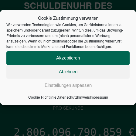
SCHULDENUHR DES
BUNDES DER
Cookie Zustimmung verwalten
STEUERZAHLER
Wir verwenden Technologien wie Cookies, um Geräteinformationen zu
speichern und/oder darauf zuzugreifen. Wir tun dies, um das Browsing-
Erlebnis zu verbessern und um (nicht) personalisierte Werbung
anzuzeigen. Wenn du nicht zustimmst oder die Zustimmung widerrufst,
7,052
€
kann dies bestimmte Merkmale und Funktionen beeinträchtigen.
NEUVERSCHULDUNG
Akzeptieren
PRO SEKUNDE
Ablehnen
Einstellungen anpassen
1,601
€
Cookie Richtlinie
Datenschutzhinweis
Impressum
ZINSEN
PRO SEKUNDE
2,806,096,791,747
€