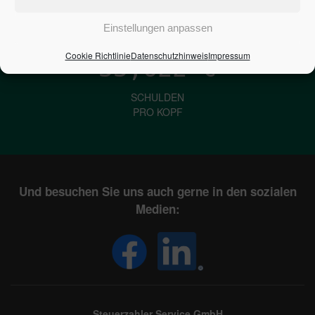
IN DEUTSCHLAND
Einstellungen anpassen
Cookie Richtlinie
Datenschutzhinweis
Impressum
33,622
€
SCHULDEN
PRO KOPF
Und besuchen Sie uns auch gerne in den sozialen
Medien:
Steuerzahler Service GmbH