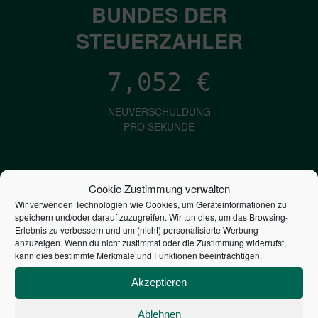
BUNDES DER
STEUERZAHLER
7,052
€
NEUVERSCHULDUNG
PRO SEKUNDE
1,601
€
Cookie Zustimmung verwalten
Wir verwenden Technologien wie Cookies, um Geräteinformationen zu
ZINSEN
speichern und/oder darauf zuzugreifen. Wir tun dies, um das Browsing-
PRO SEKUNDE
Erlebnis zu verbessern und um (nicht) personalisierte Werbung
anzuzeigen. Wenn du nicht zustimmst oder die Zustimmung widerrufst,
kann dies bestimmte Merkmale und Funktionen beeinträchtigen.
2,806,393,471,256
€
Akzeptieren
STAATSVERSCHULDUNG
Ablehnen