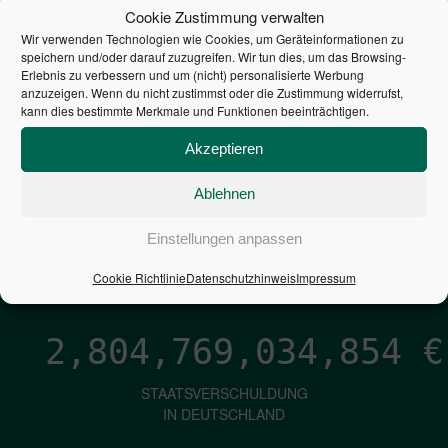
STEUERZAHLER
Cookie Zustimmung verwalten
Wir verwenden Technologien wie Cookies, um Geräteinformationen zu
7,052
€
speichern und/oder darauf zuzugreifen. Wir tun dies, um das Browsing-
Erlebnis zu verbessern und um (nicht) personalisierte Werbung
anzuzeigen. Wenn du nicht zustimmst oder die Zustimmung widerrufst,
NEUVERSCHULDUNG
kann dies bestimmte Merkmale und Funktionen beeinträchtigen.
PRO SEKUNDE
Akzeptieren
Ablehnen
1,601
€
Einstellungen anpassen
ZINSEN
PRO SEKUNDE
Cookie Richtlinie
Datenschutzhinweis
Impressum
2,804,769,036,117
€
STAATSVERSCHULDUNG
IN DEUTSCHLAND