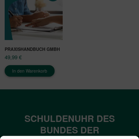
PRAXISHANDBUCH GMBH
49,99
€
In den Warenkorb
SCHULDENUHR DES
BUNDES DER