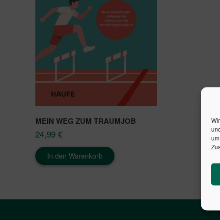
MEIN WEG ZUM TRAUMJOB
Wir
und
24,99
€
um 
Zus
In den Warenkorb