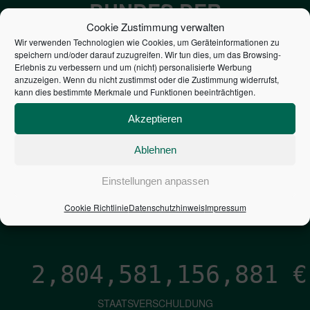
BUNDES DER
Cookie Zustimmung verwalten
STEUERZAHLER
Wir verwenden Technologien wie Cookies, um Geräteinformationen zu
speichern und/oder darauf zuzugreifen. Wir tun dies, um das Browsing-
Erlebnis zu verbessern und um (nicht) personalisierte Werbung
7,052
€
anzuzeigen. Wenn du nicht zustimmst oder die Zustimmung widerrufst,
kann dies bestimmte Merkmale und Funktionen beeinträchtigen.
NEUVERSCHULDUNG
Akzeptieren
PRO SEKUNDE
Ablehnen
1,601
€
Einstellungen anpassen
ZINSEN
Cookie Richtlinie
Datenschutzhinweis
Impressum
PRO SEKUNDE
2,804,581,158,150
€
STAATSVERSCHULDUNG