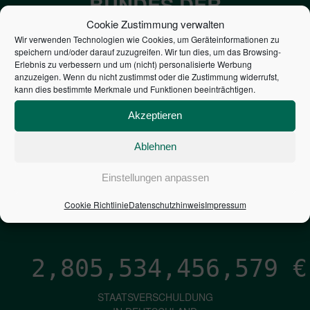
BUNDES DER
STEUERZAHLER
Cookie Zustimmung verwalten
Wir verwenden Technologien wie Cookies, um Geräteinformationen zu
speichern und/oder darauf zuzugreifen. Wir tun dies, um das Browsing-
7,052
€
Erlebnis zu verbessern und um (nicht) personalisierte Werbung
anzuzeigen. Wenn du nicht zustimmst oder die Zustimmung widerrufst,
kann dies bestimmte Merkmale und Funktionen beeinträchtigen.
NEUVERSCHULDUNG
PRO SEKUNDE
Akzeptieren
Ablehnen
1,601
€
Einstellungen anpassen
ZINSEN
Cookie Richtlinie
Datenschutzhinweis
Impressum
PRO SEKUNDE
2,805,534,457,855
€
STAATSVERSCHULDUNG