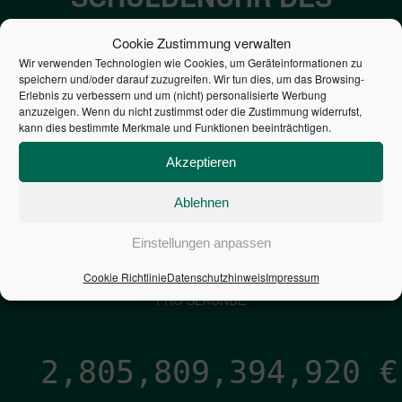
BUNDES DER
Cookie Zustimmung verwalten
STEUERZAHLER
Wir verwenden Technologien wie Cookies, um Geräteinformationen zu
speichern und/oder darauf zuzugreifen. Wir tun dies, um das Browsing-
Erlebnis zu verbessern und um (nicht) personalisierte Werbung
7,052
€
anzuzeigen. Wenn du nicht zustimmst oder die Zustimmung widerrufst,
kann dies bestimmte Merkmale und Funktionen beeinträchtigen.
NEUVERSCHULDUNG
Akzeptieren
PRO SEKUNDE
Ablehnen
1,601
€
Einstellungen anpassen
Cookie Richtlinie
Datenschutzhinweis
Impressum
ZINSEN
PRO SEKUNDE
2,805,809,396,182
€