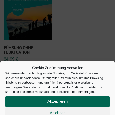
FÜHRUNG OHNE
FLUKTUATION
34,99
€
Cookie Zustimmung verwalten
In den Warenkorb
Wir verwenden Technologien wie Cookies, um Geräteinformationen zu
speichern und/oder darauf zuzugreifen. Wir tun dies, um das Browsing-
Erlebnis zu verbessern und um (nicht) personalisierte Werbung
anzuzeigen. Wenn du nicht zustimmst oder die Zustimmung widerrufst,
kann dies bestimmte Merkmale und Funktionen beeinträchtigen.
Akzeptieren
SCHULDENUHR DES
Ablehnen