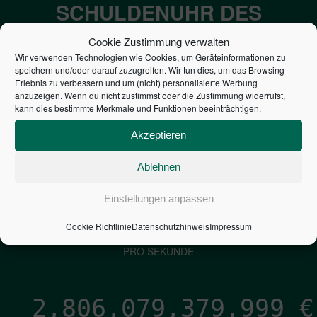
SCHULDENUHR DES
BUNDES DER
Cookie Zustimmung verwalten
STEUERZAHLER
Wir verwenden Technologien wie Cookies, um Geräteinformationen zu
speichern und/oder darauf zuzugreifen. Wir tun dies, um das Browsing-
Erlebnis zu verbessern und um (nicht) personalisierte Werbung
anzuzeigen. Wenn du nicht zustimmst oder die Zustimmung widerrufst,
7,052
€
kann dies bestimmte Merkmale und Funktionen beeinträchtigen.
NEUVERSCHULDUNG
Akzeptieren
PRO SEKUNDE
Ablehnen
Einstellungen anpassen
1,601
€
Cookie Richtlinie
Datenschutzhinweis
Impressum
ZINSEN
PRO SEKUNDE
2,806,079,381,269
€