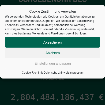
BUNDES DER
Cookie Zustimmung verwalten
STEUERZAHLER
Wir verwenden Technologien wie Cookies, um Geräteinformationen zu
speichern und/oder darauf zuzugreifen. Wir tun dies, um das Browsing-
Erlebnis zu verbessern und um (nicht) personalisierte Werbung
7,052
€
anzuzeigen. Wenn du nicht zustimmst oder die Zustimmung widerrufst,
kann dies bestimmte Merkmale und Funktionen beeinträchtigen.
NEUVERSCHULDUNG
Akzeptieren
PRO SEKUNDE
Ablehnen
1,601
€
Einstellungen anpassen
Cookie Richtlinie
Datenschutzhinweis
Impressum
ZINSEN
PRO SEKUNDE
2,804,484,187,706
€