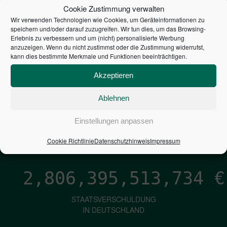
STEUERZAHLER
Cookie Zustimmung verwalten
Wir verwenden Technologien wie Cookies, um Geräteinformationen zu
7,052
€
speichern und/oder darauf zuzugreifen. Wir tun dies, um das Browsing-
Erlebnis zu verbessern und um (nicht) personalisierte Werbung
anzuzeigen. Wenn du nicht zustimmst oder die Zustimmung widerrufst,
NEUVERSCHULDUNG
kann dies bestimmte Merkmale und Funktionen beeinträchtigen.
PRO SEKUNDE
Akzeptieren
Ablehnen
1,601
€
Einstellungen anpassen
ZINSEN
PRO SEKUNDE
Cookie Richtlinie
Datenschutzhinweis
Impressum
2,806,395,514,580
€
STAATSVERSCHULDUNG
IN DEUTSCHLAND