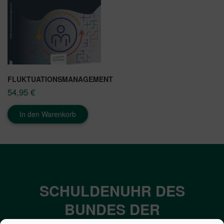
FLUKTUATIONSMANAGEMENT
54,95
€
In den Warenkorb
SCHULDENUHR DES
BUNDES DER