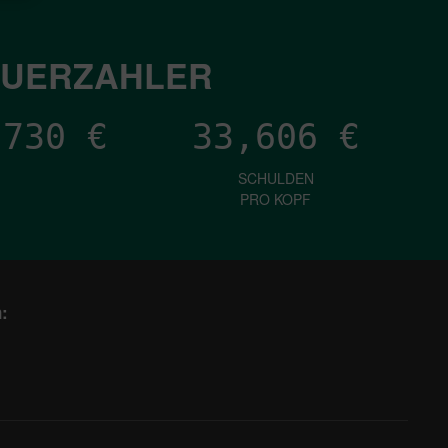
EUERZAHLER
,241
€
33,606
€
SCHULDEN
PRO KOPF
: