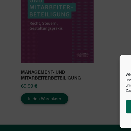
MANAGEMENT- UND
Wir
MITARBEITERBETEILIGUNG
und
69,99
€
um 
Zus
In den Warenkorb