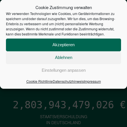
STEUERZAHLER
Cookie Zustimmung verwalten
Wir verwenden Technologien wie Cookies, um Geräteinformationen zu
speichern und/oder darauf zuzugreifen. Wir tun dies, um das Browsing-
7,052
€
Erlebnis zu verbessern und um (nicht) personalisierte Werbung
anzuzeigen. Wenn du nicht zustimmst oder die Zustimmung widerrufst,
kann dies bestimmte Merkmale und Funktionen beeinträchtigen.
NEUVERSCHULDUNG
PRO SEKUNDE
Akzeptieren
Ablehnen
1,601
€
Einstellungen anpassen
ZINSEN
Cookie Richtlinie
Datenschutzhinweis
Impressum
PRO SEKUNDE
2,803,943,480,267
€
STAATSVERSCHULDUNG
IN DEUTSCHLAND