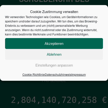
BUNDES DER
Cookie Zustimmung verwalten
STEUERZAHLER
Wir verwenden Technologien wie Cookies, um Geräteinformationen zu
speichern und/oder darauf zuzugreifen. Wir tun dies, um das Browsing-
Erlebnis zu verbessern und um (nicht) personalisierte Werbung
7,052
€
anzuzeigen. Wenn du nicht zustimmst oder die Zustimmung widerrufst,
kann dies bestimmte Merkmale und Funktionen beeinträchtigen.
NEUVERSCHULDUNG
Akzeptieren
PRO SEKUNDE
Ablehnen
1,601
€
Einstellungen anpassen
Cookie Richtlinie
Datenschutzhinweis
Impressum
ZINSEN
PRO SEKUNDE
2,804,140,721,040
€