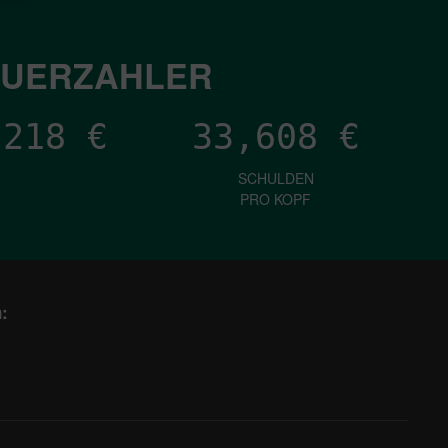
EUERZAHLER
,313
€
33,608
€
SCHULDEN
PRO KOPF
: