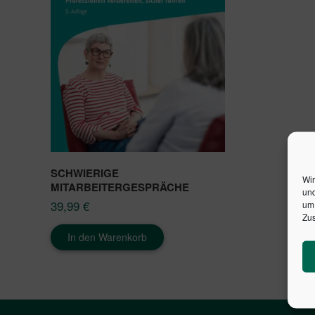
SCHWIERIGE
Wir
MITARBEITERGESPRÄCHE
und
39,99
€
um 
Zus
In den Warenkorb