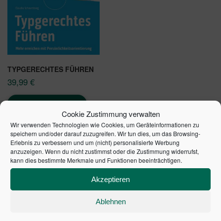
TYPGERECHTES FÜHREN
39,99
€
In den Warenkorb
Cookie Zustimmung verwalten
Wir verwenden Technologien wie Cookies, um Geräteinformationen zu
speichern und/oder darauf zuzugreifen. Wir tun dies, um das Browsing-
Erlebnis zu verbessern und um (nicht) personalisierte Werbung
anzuzeigen. Wenn du nicht zustimmst oder die Zustimmung widerrufst,
kann dies bestimmte Merkmale und Funktionen beeinträchtigen.
SCHULDENUHR DES
Akzeptieren
BUNDES DER
Ablehnen
STEUERZAHLER