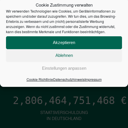
STEUERZAHLER
Cookie Zustimmung verwalten
Wir verwenden Technologien wie Cookies, um Geräteinformationen zu
7,052
€
speichern und/oder darauf zuzugreifen. Wir tun dies, um das Browsing-
Erlebnis zu verbessern und um (nicht) personalisierte Werbung
anzuzeigen. Wenn du nicht zustimmst oder die Zustimmung widerrufst,
NEUVERSCHULDUNG
kann dies bestimmte Merkmale und Funktionen beeinträchtigen.
PRO SEKUNDE
Akzeptieren
Ablehnen
1,601
€
Einstellungen anpassen
ZINSEN
PRO SEKUNDE
Cookie Richtlinie
Datenschutzhinweis
Impressum
2,806,464,752,315
€
STAATSVERSCHULDUNG
IN DEUTSCHLAND