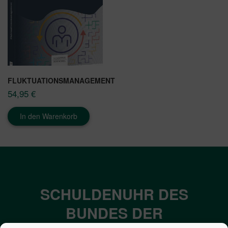
FLUKTUATIONSMANAGEMENT
54,95
€
In den Warenkorb
SCHULDENUHR DES
BUNDES DER