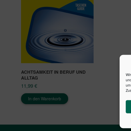
ACHTSAMKEIT IN BERUF UND
Wir
ALLTAG
und
11,99
€
um 
Zus
In den Warenkorb