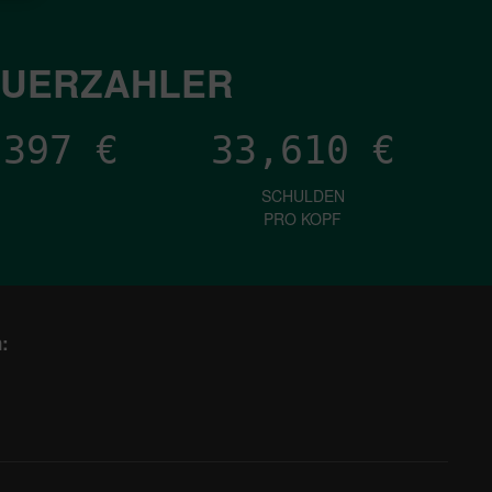
EUERZAHLER
,936
€
33,610
€
SCHULDEN
PRO KOPF
: