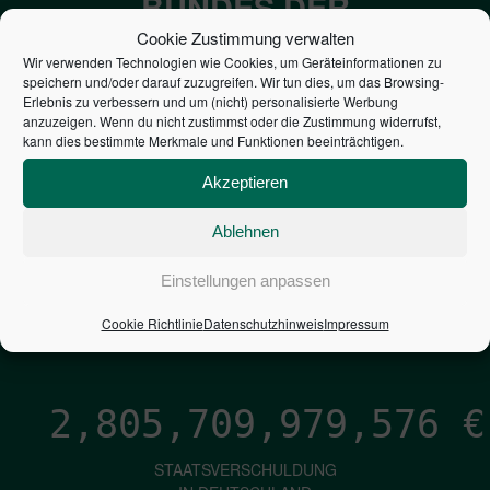
BUNDES DER
STEUERZAHLER
Cookie Zustimmung verwalten
Wir verwenden Technologien wie Cookies, um Geräteinformationen zu
speichern und/oder darauf zuzugreifen. Wir tun dies, um das Browsing-
7,052
€
Erlebnis zu verbessern und um (nicht) personalisierte Werbung
anzuzeigen. Wenn du nicht zustimmst oder die Zustimmung widerrufst,
kann dies bestimmte Merkmale und Funktionen beeinträchtigen.
NEUVERSCHULDUNG
PRO SEKUNDE
Akzeptieren
Ablehnen
1,601
€
Einstellungen anpassen
ZINSEN
Cookie Richtlinie
Datenschutzhinweis
Impressum
PRO SEKUNDE
2,805,709,980,422
€
STAATSVERSCHULDUNG