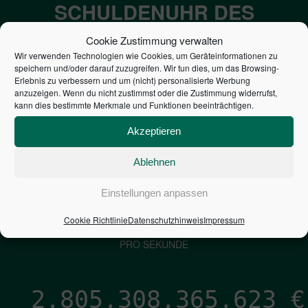
SCHULDENUHR DES
BUNDES DER
Cookie Zustimmung verwalten
STEUERZAHLER
Wir verwenden Technologien wie Cookies, um Geräteinformationen zu
speichern und/oder darauf zuzugreifen. Wir tun dies, um das Browsing-
Erlebnis zu verbessern und um (nicht) personalisierte Werbung
anzuzeigen. Wenn du nicht zustimmst oder die Zustimmung widerrufst,
7,052
€
kann dies bestimmte Merkmale und Funktionen beeinträchtigen.
NEUVERSCHULDUNG
Akzeptieren
PRO SEKUNDE
Ablehnen
Einstellungen anpassen
1,601
€
Cookie Richtlinie
Datenschutzhinweis
Impressum
ZINSEN
PRO SEKUNDE
2,805,308,366,469
€