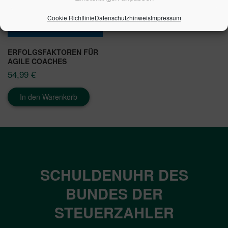
Cookie Richtlinie
Datenschutzhinweis
Impressum
ERFOLGSFAKTOREN FÜR
AGILE COACHES
54,99
€
In den Warenkorb
SCHULDENUHR DES
BUNDES DER
STEUERZAHLER