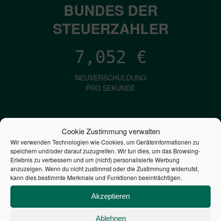
BUNDES DER
STEUERZAHLER
7,052
€
NEUVERSCHULDUNG
PRO SEKUNDE
1,601
€
Cookie Zustimmung verwalten
Wir verwenden Technologien wie Cookies, um Geräteinformationen zu
ZINSEN
speichern und/oder darauf zuzugreifen. Wir tun dies, um das Browsing-
PRO SEKUNDE
Erlebnis zu verbessern und um (nicht) personalisierte Werbung
anzuzeigen. Wenn du nicht zustimmst oder die Zustimmung widerrufst,
kann dies bestimmte Merkmale und Funktionen beeinträchtigen.
2,806,643,734,388
€
Akzeptieren
STAATSVERSCHULDUNG
Ablehnen