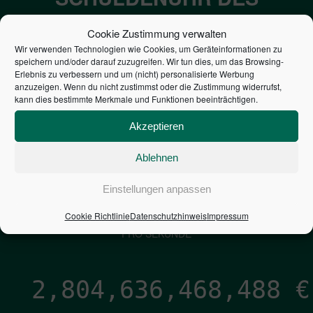
BUNDES DER
Cookie Zustimmung verwalten
STEUERZAHLER
Wir verwenden Technologien wie Cookies, um Geräteinformationen zu
speichern und/oder darauf zuzugreifen. Wir tun dies, um das Browsing-
Erlebnis zu verbessern und um (nicht) personalisierte Werbung
7,052
€
anzuzeigen. Wenn du nicht zustimmst oder die Zustimmung widerrufst,
kann dies bestimmte Merkmale und Funktionen beeinträchtigen.
NEUVERSCHULDUNG
Akzeptieren
PRO SEKUNDE
Ablehnen
1,601
€
Einstellungen anpassen
Cookie Richtlinie
Datenschutzhinweis
Impressum
ZINSEN
PRO SEKUNDE
2,804,636,469,334
€