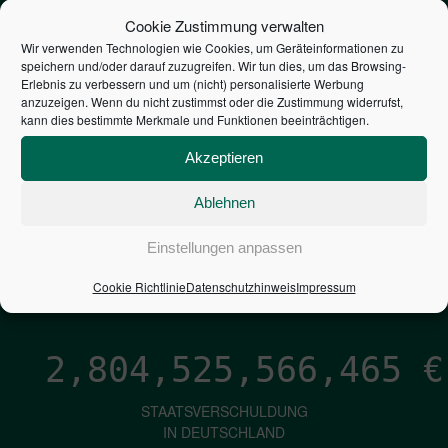
STEUERZAHLER
Cookie Zustimmung verwalten
Wir verwenden Technologien wie Cookies, um Geräteinformationen zu
speichern und/oder darauf zuzugreifen. Wir tun dies, um das Browsing-
7,052
€
Erlebnis zu verbessern und um (nicht) personalisierte Werbung
anzuzeigen. Wenn du nicht zustimmst oder die Zustimmung widerrufst,
kann dies bestimmte Merkmale und Funktionen beeinträchtigen.
NEUVERSCHULDUNG
PRO SEKUNDE
Akzeptieren
Ablehnen
1,601
€
Einstellungen anpassen
ZINSEN
Cookie Richtlinie
Datenschutzhinweis
Impressum
PRO SEKUNDE
2,804,525,567,700
€
STAATSVERSCHULDUNG
IN DEUTSCHLAND