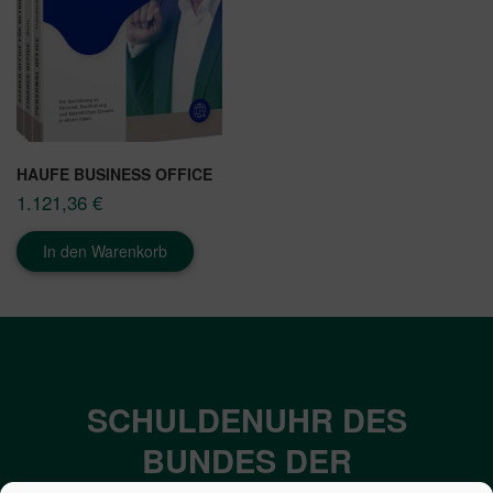
HAUFE BUSINESS OFFICE
1.121,36
€
In den Warenkorb
SCHULDENUHR DES
BUNDES DER