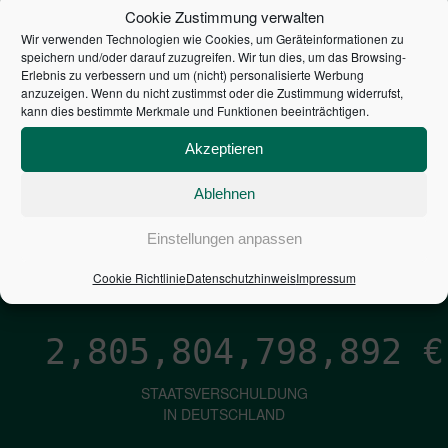
STEUERZAHLER
Cookie Zustimmung verwalten
Wir verwenden Technologien wie Cookies, um Geräteinformationen zu
7,052
€
speichern und/oder darauf zuzugreifen. Wir tun dies, um das Browsing-
Erlebnis zu verbessern und um (nicht) personalisierte Werbung
anzuzeigen. Wenn du nicht zustimmst oder die Zustimmung widerrufst,
NEUVERSCHULDUNG
kann dies bestimmte Merkmale und Funktionen beeinträchtigen.
PRO SEKUNDE
Akzeptieren
Ablehnen
1,601
€
Einstellungen anpassen
ZINSEN
PRO SEKUNDE
Cookie Richtlinie
Datenschutzhinweis
Impressum
2,805,804,800,147
€
STAATSVERSCHULDUNG
IN DEUTSCHLAND