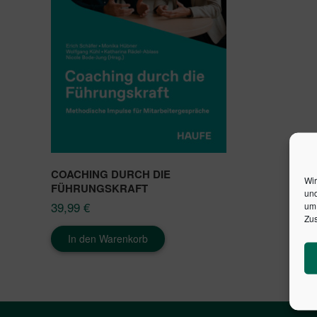
COACHING DURCH DIE
Wir
FÜHRUNGSKRAFT
und
39,99
€
um 
Zus
In den Warenkorb