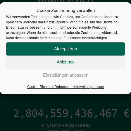
BUNDES DER
STEUERZAHLER
Cookie Zustimmung verwalten
Wir verwenden Technologien wie Cookies, um Geräteinformationen zu
speichern und/oder darauf zuzugreifen. Wir tun dies, um das Browsing-
7,052
€
Erlebnis zu verbessern und um (nicht) personalisierte Werbung
anzuzeigen. Wenn du nicht zustimmst oder die Zustimmung widerrufst,
kann dies bestimmte Merkmale und Funktionen beeinträchtigen.
NEUVERSCHULDUNG
PRO SEKUNDE
Akzeptieren
Ablehnen
1,601
€
Einstellungen anpassen
ZINSEN
Cookie Richtlinie
Datenschutzhinweis
Impressum
PRO SEKUNDE
2,804,559,437,736
€
STAATSVERSCHULDUNG