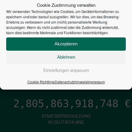
STEUERZAHLER
Cookie Zustimmung verwalten
Wir verwenden Technologien wie Cookies, um Geräteinformationen zu
7,052
€
speichern und/oder darauf zuzugreifen. Wir tun dies, um das Browsing-
Erlebnis zu verbessern und um (nicht) personalisierte Werbung
anzuzeigen. Wenn du nicht zustimmst oder die Zustimmung widerrufst,
NEUVERSCHULDUNG
kann dies bestimmte Merkmale und Funktionen beeinträchtigen.
PRO SEKUNDE
Akzeptieren
Ablehnen
1,601
€
Einstellungen anpassen
ZINSEN
PRO SEKUNDE
Cookie Richtlinie
Datenschutzhinweis
Impressum
2,805,863,919,595
€
STAATSVERSCHULDUNG
IN DEUTSCHLAND