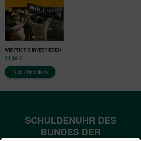
WIE PROFIS INVESTIEREN
24,99
€
In den Warenkorb
SCHULDENUHR DES
BUNDES DER