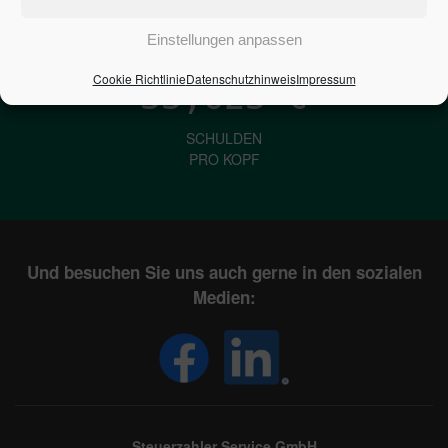
IN DEUTSCHLAND
Einstellungen anpassen
Cookie Richtlinie
Datenschutzhinweis
Impressum
33,623
€
SCHULDEN
PRO KOPF
Und besuchen Sie uns auch gerne in den sozialen
Medien:
Steuerzahler Service GmbH