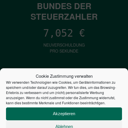
BUNDES DER
STEUERZAHLER
7,052
€
NEUVERSCHULDUNG
PRO SEKUNDE
1,601
€
Cookie Zustimmung verwalten
Wir verwenden Technologien wie Cookies, um Geräteinformationen zu
ZINSEN
speichern und/oder darauf zuzugreifen. Wir tun dies, um das Browsing-
PRO SEKUNDE
Erlebnis zu verbessern und um (nicht) personalisierte Werbung
anzuzeigen. Wenn du nicht zustimmst oder die Zustimmung widerrufst,
kann dies bestimmte Merkmale und Funktionen beeinträchtigen.
2,806,483,140,024
€
Akzeptieren
STAATSVERSCHULDUNG
Ablehnen