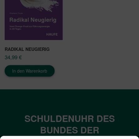
RADIKAL NEUGIERIG
34,99
€
In den Warenkorb
SCHULDENUHR DES
BUNDES DER