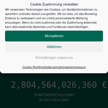
STEUERZAHLER
Cookie Zustimmung verwalten
Wir verwenden Technologien wie Cookies, um Geräteinformationen zu
7,052
€
speichern und/oder darauf zuzugreifen. Wir tun dies, um das Browsing-
Erlebnis zu verbessern und um (nicht) personalisierte Werbung
anzuzeigen. Wenn du nicht zustimmst oder die Zustimmung widerrufst,
NEUVERSCHULDUNG
kann dies bestimmte Merkmale und Funktionen beeinträchtigen.
PRO SEKUNDE
Akzeptieren
Ablehnen
1,601
€
Einstellungen anpassen
ZINSEN
PRO SEKUNDE
Cookie Richtlinie
Datenschutzhinweis
Impressum
2,804,564,027,206
€
STAATSVERSCHULDUNG
IN DEUTSCHLAND