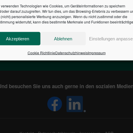
 verwenden Technologien wie Cookies, um Geräteinformationen zu speichern
/oder darauf zuzugreifen. Wir tun dies, um das Browsing-Erlebnis zu verbessern u
HR DES BUNDES DER ST
(nicht) personalisierte Werbung anzuzeigen. Wenn du nicht zustimmst oder die
timmung widerrufst, kann dies bestimmte Merkmale und Funktionen beeinträchtige
1
€
2,804,885,566
Akzeptieren
Ablehnen
Einstellungen anpasse
EN
STAATSVERSCHULDUNG
KUNDE
IN DEUTSCHLAND
Cookie Richtlinie
Datenschutzhinweis
Impressum
Und besuchen Sie uns auch gerne in den sozialen Medien