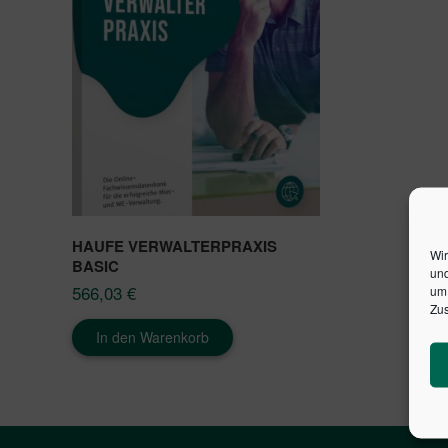
HAUFE VERWALTERPRAXIS
Wir
BASIC
und
566,03
€
um 
Zus
In den Warenkorb