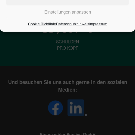
IN DEUTSCHLAND
Einstellungen anpassen
Cookie Richtlinie
Datenschutzhinweis
Impressum
33,607
€
SCHULDEN
PRO KOPF
Und besuchen Sie uns auch gerne in den sozialen
Medien:
Steuerzahler Service GmbH