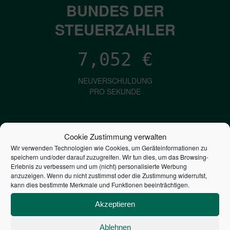
BUNDES DER
STEUERZAHLER
7,052
€
NEUVERSCHULDUNG
PRO SEKUNDE
1,601
€
Cookie Zustimmung verwalten
Wir verwenden Technologien wie Cookies, um Geräteinformationen zu
ZINSEN
speichern und/oder darauf zuzugreifen. Wir tun dies, um das Browsing-
PRO SEKUNDE
Erlebnis zu verbessern und um (nicht) personalisierte Werbung
anzuzeigen. Wenn du nicht zustimmst oder die Zustimmung widerrufst,
kann dies bestimmte Merkmale und Funktionen beeinträchtigen.
2,805,140,613,084
€
Akzeptieren
STAATSVERSCHULDUNG
Ablehnen