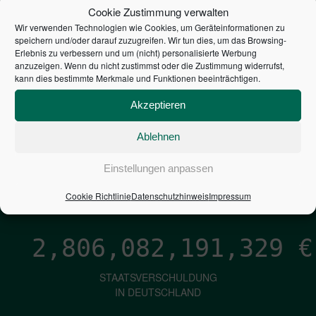
STEUERZAHLER
Cookie Zustimmung verwalten
Wir verwenden Technologien wie Cookies, um Geräteinformationen zu
7,052
€
speichern und/oder darauf zuzugreifen. Wir tun dies, um das Browsing-
Erlebnis zu verbessern und um (nicht) personalisierte Werbung
anzuzeigen. Wenn du nicht zustimmst oder die Zustimmung widerrufst,
NEUVERSCHULDUNG
kann dies bestimmte Merkmale und Funktionen beeinträchtigen.
PRO SEKUNDE
Akzeptieren
Ablehnen
1,601
€
Einstellungen anpassen
ZINSEN
PRO SEKUNDE
Cookie Richtlinie
Datenschutzhinweis
Impressum
2,806,082,192,175
€
STAATSVERSCHULDUNG
IN DEUTSCHLAND