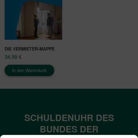
DIE VERMIETER-MAPPE
34,99
€
In den Warenkorb
SCHULDENUHR DES
BUNDES DER